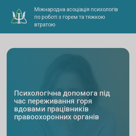
Skip
Міжнародна асоціація психологів
to
по роботі з горем та тяжкою
content
втратою
Психологічна допомога під
час переживання горя
вдовами працівників
правоохоронних органів