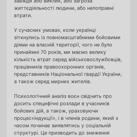
завжди або виклик, або загроза
життєдіяльності людини, або непоправні
втрати.
У сучасних умовах, коли українці
зіткнулись із повномасштабними бойовими
діями на власній території, чого не було
принаймні 70 років, ми маємо велику
кількість втрат серед військовослужбовців,
працівників правоохоронних органів,
представників Національної гвардії України,
а також серед мирних жителів.
Психологічний аналіз воєн свідчить про
досить специфічні розлади в учасників
бойових дій, а також, ураховуючи
процес«індукції», і в членів родини, який з
часом починає виявлятись у соціальній
структурі. Це призводить до зниження