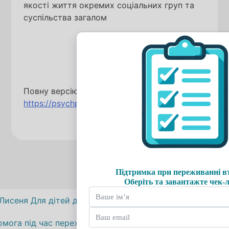
якості життя окремих соціальних груп та
суспільства загалом
Повну версію статті читайте за посиланням:
https://psychped.naiau.kiev.ua/index.php/psychped/
Навігація
Лисеня Для дітей дошкільного віку, які переживають в
омога під час переживання втрати – чи можемо ми до