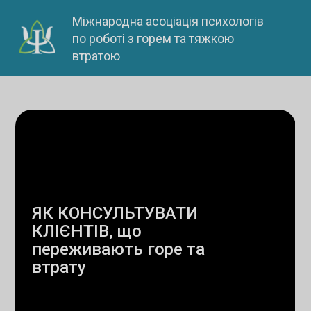
Skip
Міжнародна асоціація психологів
to
по роботі з горем та тяжкою
content
втратою
ЯК КОНСУЛЬТУВАТИ
КЛІЄНТІВ, що
переживають горе та
втрату