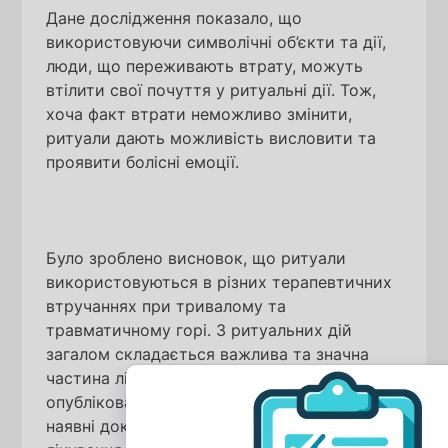
Дане дослідження показало, що
використовуючи символічні об’єкти та дії,
люди, що переживають втрату, можуть
втілити свої почуття у ритуальні дії. Тож,
хоча факт втрати неможливо змінити,
ритуали дають можливість висловити та
проявити болісні емоції.
Було зроблено висновок, що ритуали
використовуються в різних терапевтичних
втручаннях при тривалому та
травматичному горі. З ритуальних дій
загалом складається важлива та значна
частина лікування горя. І більшість
опублікованих досліджень демонструють
наявні докази ефективності такого