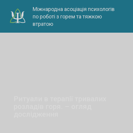
Skip
Міжнародна асоціація психологів
to
по роботі з горем та тяжкою
content
втратою
Ритуали в терапії тривалих
розладів горя. – огляд
дослідження