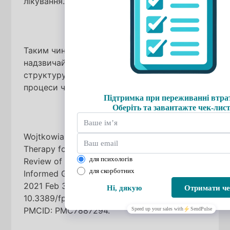
лікування.
Таким чином, ритуали в терапії горя є
надзвичайно корисними, адже вони
структурують внутрішні та зовнішні
процеси через ритуалізовані дії.
Wojtkowiak J, Lind J, Smid GE. Ritual in
Therapy for Prolonged Grief: A Scoping
Review of Ritual Elements in Evidence-
Informed Grief Interventions. Front Psychiatry.
2021 Feb 3;11:623835. doi:
10.3389/fpsyt.2020.623835. PMID: 33613334;
PMCID: PMC7887294.