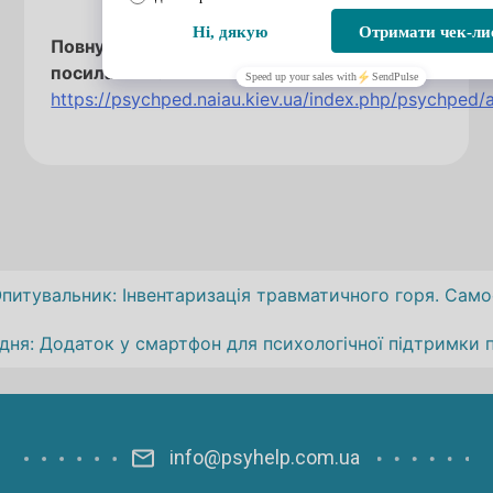
Повну версію статті читайте за
посиланням:
https://psychped.naiau.kiev.ua/index.php/psychped/
Навігація
питувальник: Інвентаризація травматичного горя. Само
записів
дня:
Додаток у смартфон для психологічної підтримки п
info@psyhelp.com.ua