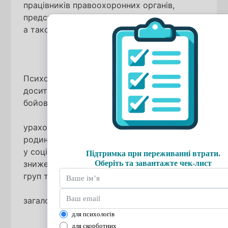
працівників правоохоронних органів,
представників Національної гвардії України,
а також серед мирних жителів.
Психологічний аналіз воєн свідчить про
досить специфічні розлади в учасників
бойових дій, а також,
ураховуючи процес «індукції», і в членів
родини, який з часом починає виявлятись
у соціальній структурі. Це призводить до
зниження якості життя окремих соціальних
груп та суспільства
загалом.