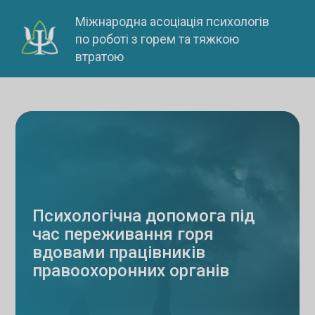
Skip
Міжнародна асоціація психологів
to
по роботі з горем та тяжкою
content
втратою
Психологічна допомога під
час переживання горя
вдовами працівників
правоохоронних органів