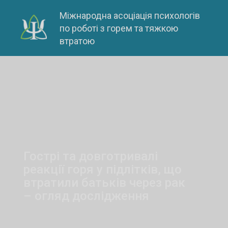
Skip
Міжнародна асоціація психологів
to
по роботі з горем та тяжкою
content
втратою
Гострі та довготривалі
реакції горя у підлітків, що
втратили батьків через рак
– огляд дослідження