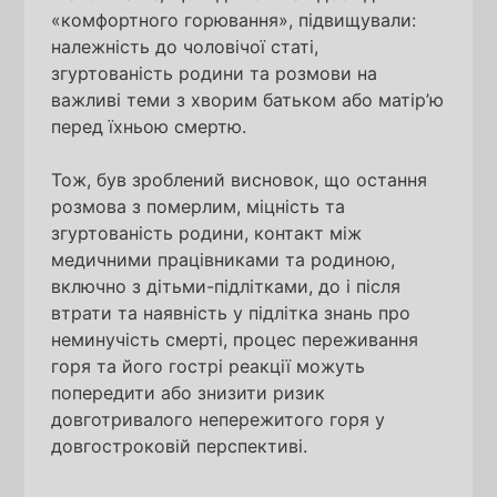
«комфортного горювання», підвищували:
належність до чоловічої статі,
згуртованість родини та розмови на
важливі теми з хворим батьком або матір’ю
перед їхньою смертю.
Тож, був зроблений висновок, що остання
розмова з померлим, міцність та
згуртованість родини, контакт між
медичними працівниками та родиною,
включно з дітьми-підлітками, до і після
втрати та наявність у підлітка знань про
неминучість смерті, процес переживання
горя та його гострі реакції можуть
попередити або знизити ризик
довготривалого непережитого горя у
довгостроковій перспективі.