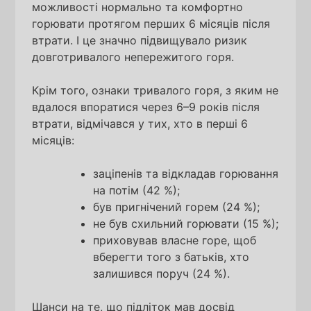
можливості нормально та комфортно
горювати протягом перших 6 місяців після
втрати. І це значно підвищувало ризик
довготривалого непережитого горя.
Крім того, ознаки тривалого горя, з яким не
вдалося впоратися через 6–9 років після
втрати, відмічався у тих, хто в перші 6
місяців:
заціпенів та відкладав горювання
на потім (42 %);
був пригнічений горем (24 %);
не був схильний горювати (15 %);
приховував власне горе, щоб
вберегти того з батьків, хто
залишився поруч (24 %).
Шанси на те, що підліток мав досвід