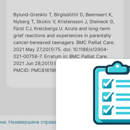
Bylund-Grenklo T, Birgisdóttir D, Beernaert K,
Nyberg T, Skokic V, Kristensson J, Steineck G,
Fürst CJ, Kreicbergs U. Acute and long-term
grief reactions and experiences in parentally
cancer-bereaved teenagers. BMC Palliat Care.
2021 May 27;20(1):75. doi: 10.1186/s12904-
021-00758-7. Erratum in: BMC Palliat Care.
2021 Jun 28;20(1):99. PMID: 34044835;
PMCID: PMC8161967.
Навігація
на:
Незавершена справа під час скорботи – огляд досл