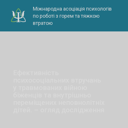
Skip
Міжнародна асоціація психологів
to
по роботі з горем та тяжкою
content
втратою
Ефективність
психосоціальних втручань
у травмованих війною
біженців та внутрішньо
переміщених неповнолітніх
дітей. – огляд дослідження