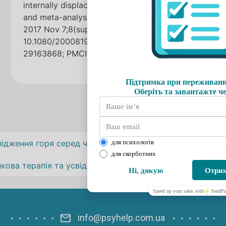
internally displaced minors: systematic review
and meta-analysis. Eur J Psychotraumatol.
2017 Nov 7;8(sup2):1388709. doi:
10.1080/20008198.2017.1388709. PMID:
29163868; PMCID: PMC5687794.
Навігація
лідження горя серед членів сімей зниклих безвісти на п
записів
кова терапія та усвідомленість для рідних осіб, зникли
info@psyhelp.com.ua