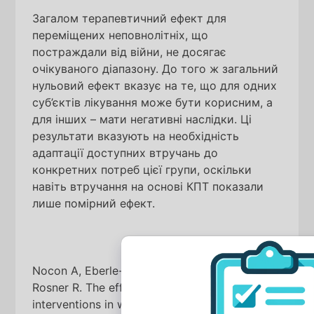
Загалом терапевтичний ефект для
переміщених неповнолітніх, що
постраждали від війни, не досягає
очікуваного діапазону. До того ж загальний
нульовий ефект вказує на те, що для одних
суб’єктів лікування може бути корисним, а
для інших – мати негативні наслідки. Ці
результати вказують на необхідність
адаптації доступних втручань до
конкретних потреб цієї групи, оскільки
навіть втручання на основі КПТ показали
лише помірний ефект.
Nocon A, Eberle-Sejari R, Unterhitzenberger J,
Rosner R. The effectiveness of psychosocial
interventions in war-traumatized refugee and