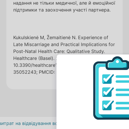
надання не тільки медичної, але й емоційної
підтримки та заохочення участі партнера.
Kukulskienė M, Žemaitienė N. Experience of
Late Miscarriage and Practical Implications for
Post-Natal Health Care: Qualitative Study.
Healthcare (Basel). 2022 Jan 1;10(1):79. doi:
10.3390/healthcare10010079. PMID:
35052243; PMCID: PMC8775379.
Навігація
витрат на відвідування волонтерами літніх овдовілих лю