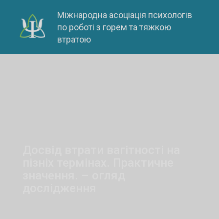
Skip
Міжнародна асоціація психологів
to
по роботі з горем та тяжкою
content
втратою
Досвід втрати вагітності на
пізніх термінах. Практичне
значення. – огляд
дослідження