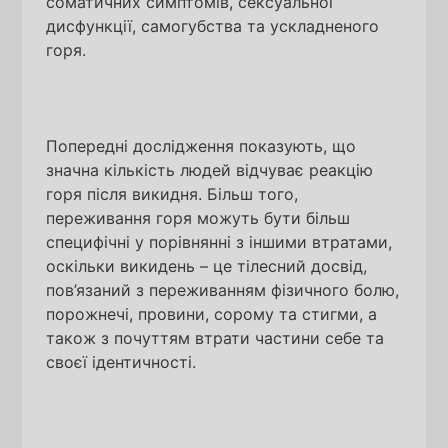
соматичних симптомів, сексуальної
дисфункції, самогубства та ускладненого
горя.
Попередні дослідження показують, що
значна кількість людей відчуває реакцію
горя після викидня. Більш того,
переживання горя можуть бути більш
специфічні у порівнянні з іншими втратами,
оскільки викидень – це тілесний досвід,
пов’язаний з переживанням фізичного болю,
порожнечі, провини, сорому та стигми, а
також з почуттям втрати частини себе та
своєї ідентичності.